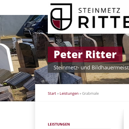
Navigation
überspringen
Peter Ritter
Steinmetz- und Bildhauermeist
Start
»
Leistungen
»
Grabmale
Navigation
LEISTUNGEN